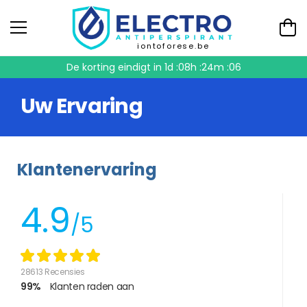
iontoforese.be
De korting eindigt in
1d :08h :24m :05
Uw Ervaring
Klantenervaring
4.9
/5
28613 Recensies
99%
Klanten raden aan