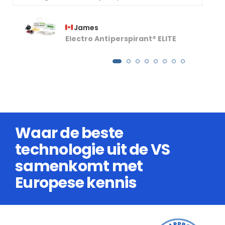
verder gaan als het zweten weer begint,
dank u voor uw antwoord.
James
Electro Antiperspirant® ELITE
Waar de beste
technologie uit de VS
samenkomt met
Europese kennis