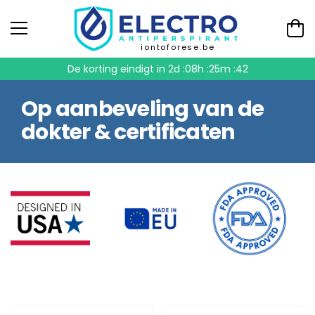
iontoforese.be
De korting eindigt in
2d :08h :25m :41
Op aanbeveling van de
dokter & certificaten