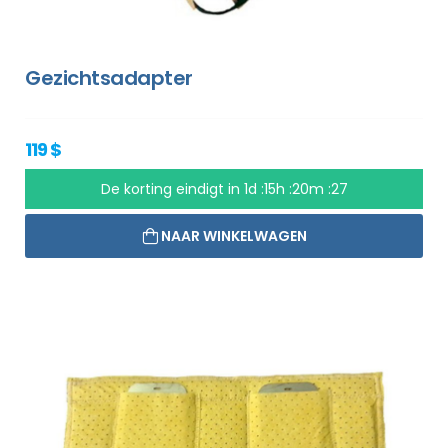
Gezichtsadapter
119 $
De korting eindigt in
1d :15h :20m :26
NAAR WINKELWAGEN