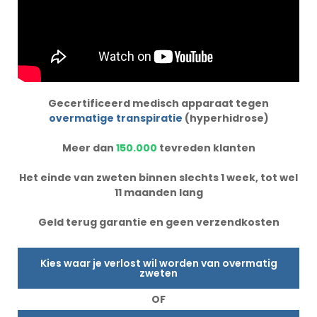
Gecertificeerd medisch apparaat tegen
overmatige transpiratie
(hyperhidrose)
Meer dan
150.000
tevreden klanten
Het einde van zweten binnen slechts 1 week, tot wel
11 maanden lang
Geld terug garantie en geen verzendkosten
Kies waar je verlost wil worden van overmatig
zweten
OF