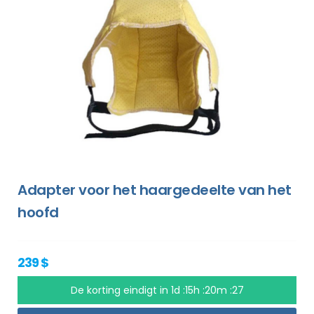
Adapter voor het haargedeelte van het
hoofd
239 $
De korting eindigt in
1d :15h :20m :26