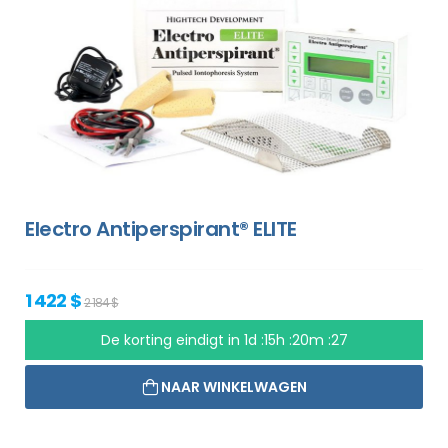
Electro Antiperspirant® ELITE
1 422 $
2 184 $
De korting eindigt in
1d :15h :20m :26
NAAR WINKELWAGEN