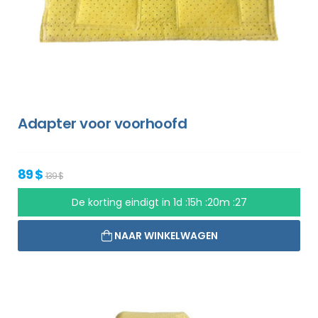
Adapter voor voorhoofd
89 $
139 $
De korting eindigt in
1d :15h :20m :26
NAAR WINKELWAGEN