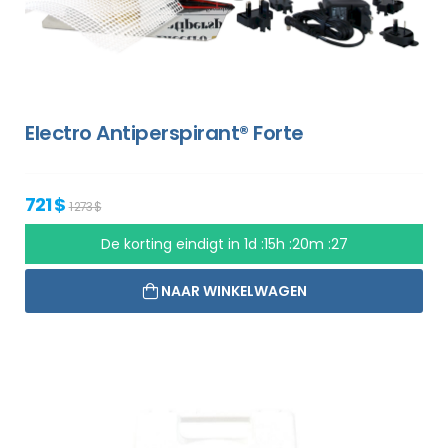
Electro Antiperspirant® Forte
721 $
1 273 $
De korting eindigt in
1d :15h :20m :26
NAAR WINKELWAGEN