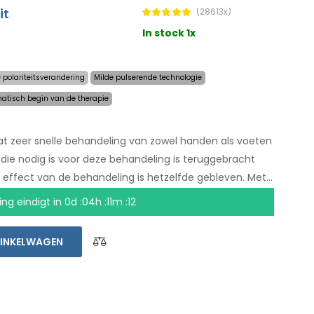
it
(28613x)
In stock 1x
 polariteitsverandering
Milde pulserende technologie
atisch begin van de therapie
t zeer snelle behandeling van zowel handen als voeten
 die nodig is voor deze behandeling is teruggebracht
 effect van de behandeling is hetzelfde gebleven. Met
et meer afhankelijk van een ander persoon. Zorg voor
ing eindigt in
0d :04h :11m :12
et een niet-goed-geld-terug garantie en gratis
INKELWAGEN