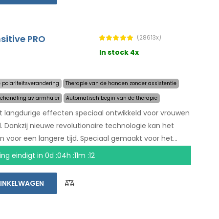
erzending wereldwijd!
nsitive PRO
(28613x)
In stock 4x
 polariteitsverandering
Therapie van de handen zonder assistentie
behandling av armhuler
Automatisch begin van de therapie
 langdurige effecten speciaal ontwikkeld voor vrouwen
Dankzij nieuwe revolutionaire technologie kan het
 voor een langere tijd. Speciaal gemaakt voor het
 en beide handen zonder de assistentie van een ander
ing eindigt in
0d :04h :11m :12
t basispakket). Niet-goed-geld-terug garantie in geval
ss verzending wereldwijd!
INKELWAGEN