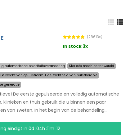
TE
(28613x)
In stock 3x
dig automatische polariteitsverandering
Sterkste machine ter wereld
De kracht van gelijkstroom + de zachtheid van pulstherapie
we generatie
tieve! De eerste gepulseerde en volledig automatische
 klinieken en thuis gebruik die u binnen een paar
n van zweten. In het begin van de behandeling
 waar u overmatig zweet en de computer doet de rest.
echnologie kunnen gevoelige lichaamsdelen worden
ing eindigt in
0d :04h :11m :12
tabel is. Dankzij de adapter en een grote ingebouwde