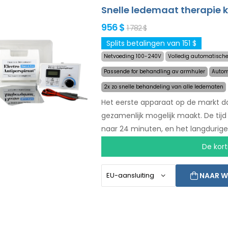
Snelle ledemaat therapie k
956 $
1 782 $
Splits betalingen van 151 $
Netvoeding 100-240V
Volledig automatische
Passende for behandling av armhuler
Autom
2x zo snelle behandeling van alle ledematen
Het eerste apparaat op de markt da
gezamenlijk mogelijk maakt. De tijd
naar 24 minuten, en het langdurige
een automatisch systeem bent u ni
De kort
droge handen en voeten vandaag m
express verzending wereldwijd!
NAAR W