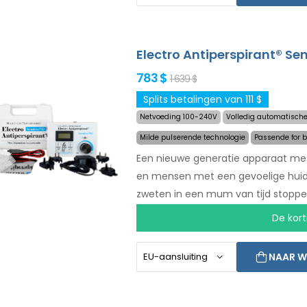
ontevredenheid en gratis express v
Electro Antiperspirant® Se
783 $
1 639 $
Splits betalingen van 111 $
Netvoeding 100-240V
Volledig automatische
Milde pulserende technologie
Passende for 
Een nieuwe generatie apparaat met
en mensen met een gevoelige huid. 
zweten in een mum van tijd stoppen
behandelen van de voeten, oksels,
De kort
persoon (allemaal bijgesloten in he
van ontevredenheid en gratis expre
NAAR W