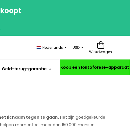
 koopt
.
Nederlands
USD
Winkelwagen
Koop een Iontoforese-apparaat
Geld-terug-garantie
het lichaam tegen te gaan.
Het zijn goedgekeurde
e helpen momenteel meer dan 150.000 mensen