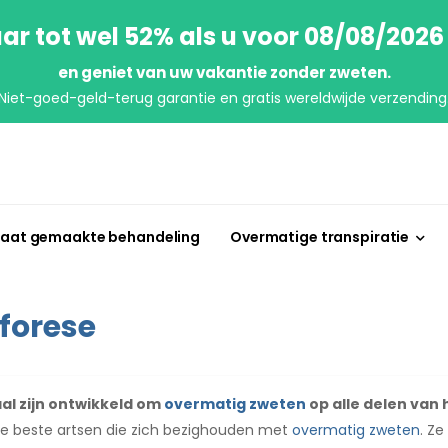
ar tot wel 52% als u voor 08/08/2026
en geniet van uw vakantie zonder zweten.
Niet-goed-geld-terug garantie en gratis wereldwijde verzending
aat gemaakte behandeling
Overmatige transpiratie
forese
aal zijn ontwikkeld om
overmatig zweten
op alle delen van 
de beste artsen die zich bezighouden met
overmatig zweten
. Z