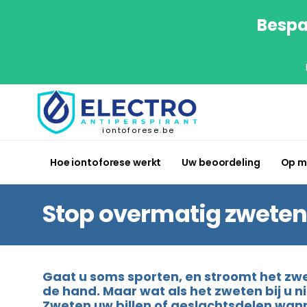
Bespa
iontoforese.be
Hoe iontoforese werkt
Uw beoordeling
Op m
Stop overmatig zweten va
Gaat u soms sporten, en stroomt het zwee
de hand. Maar wat als het zweten bij u 
Zweten uw billen of geslachtsdelen wan