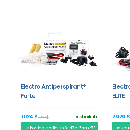
Electro Antiperspirant®
Electr
Forte
ELITE
1 024 $
2 020 
In stock 4x
1 808 $
De korting eindigt in
1d :17h :54m :53
De kort