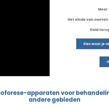
Meer
Het einde van zweten 
Geld teru
Kies waar je 
H
toforese
-apparaten
voor behandeli
andere gebieden