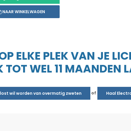
NAAR WINKELWAGEN
P ELKE PLEK VAN JE LI
 TOT WEL 11 MAANDEN 
of
erlost wil worden van overmatig zweten
Haal Electr