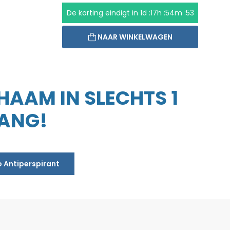
De korting eindigt in
1d :17h :54m :53
NAAR WINKELWAGEN
CHAAM IN SLECHTS 1
LANG!
o Antiperspirant