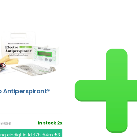
o Antiperspirant®
$
In stock 2x
3 102 $
ing eindigt in
1d :17h :54m :53