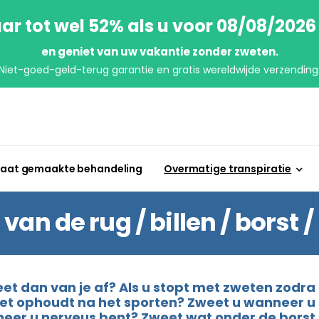
ar tot wel 52% als u voor 08/08/2026
en geniet van uw vakantie zonder zweten.
Niet-goed-geld-terug garantie en gratis wereldwijde verzending
aat gemaakte behandeling
Overmatige transpiratie
n de rug / billen / borst / 
t dan van je af? Als u stopt met zweten zodra u
niet ophoudt na het sporten? Zweet u wanneer u 
neer u nerveus bent? Zweet wat onder de borst 