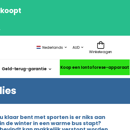
 koopt
.
Nederlands
AUD
Winkelwagen
Koop een Iontoforese-apparaat
Geld-terug-garantie
lies
 klaar bent met sporten is er niks aan
in de winter in een warme bus stapt?
bevindt kan makkelijk verstopt worden,