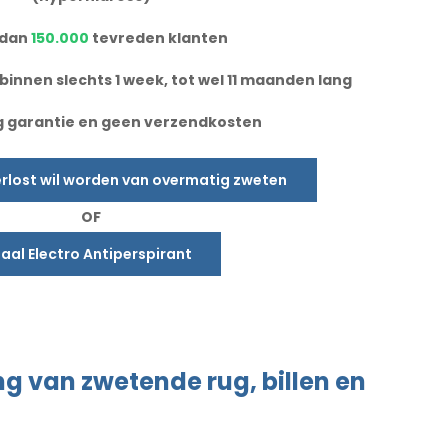
 dan
150.000
tevreden klanten
binnen slechts 1 week, tot wel 11 maanden lang
g garantie en geen verzendkosten
verlost wil worden van overmatig zweten
OF
aal Electro Antiperspirant
ng
van zwetende
rug, billen
en