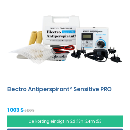
Electro Antiperspirant® Sensitive PRO
1 003 $
2 100 $
De korting eindigt in
2d :13h :24m :52