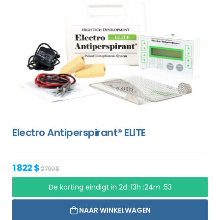
Electro Antiperspirant® ELITE
1 822 $
2 799 $
De korting eindigt in
2d :13h :24m :52
NAAR WINKELWAGEN