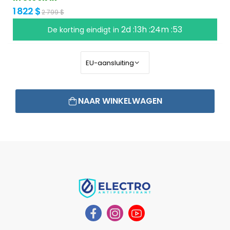
1 822 $
2 799 $
2d :13h :24m :52
De korting eindigt in
NAAR WINKELWAGEN