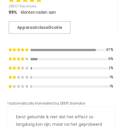
28607 Recensies
99%
Klanten raden aan
Apparaatclassificatie
87%
9%
2%
1%
1%
*automatically translated by DEEPL tranlator
*aut
Eerst geloofde ik niet dat het effect zo
langdurig kon zijn, maar na het geprobeerd