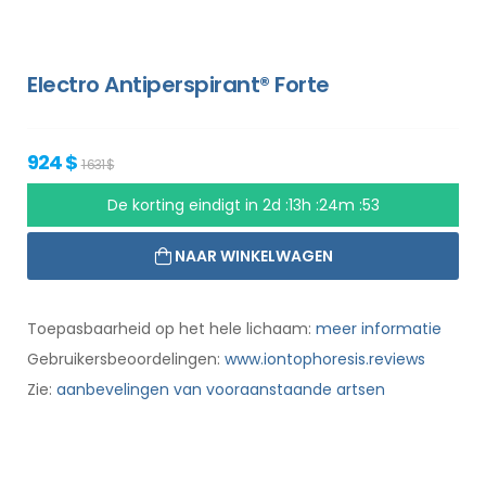
Electro Antiperspirant® Forte
924 $
1 631 $
De korting eindigt in
2d :13h :24m :52
NAAR WINKELWAGEN
Toepasbaarheid op het hele lichaam:
meer informatie
Gebruikersbeoordelingen:
www.iontophoresis.reviews
Zie:
aanbevelingen van vooraanstaande artsen