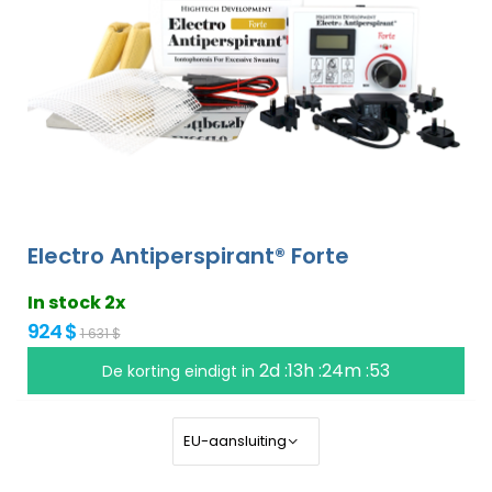
Electro Antiperspirant® Forte
In stock 2x
924 $
1 631 $
2d :13h :24m :52
De korting eindigt in