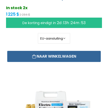
In stock 2x
1 225 $
2 284 $
2d :13h :24m :52
De korting eindigt in
NAAR WINKELWAGEN