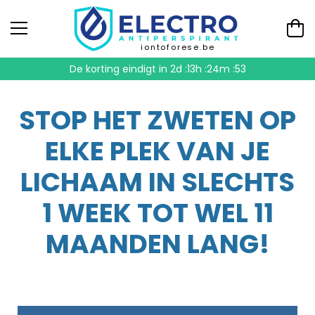
iontoforese.be
De korting eindigt in
2d :13h :24m :52
STOP HET ZWETEN OP
ELKE PLEK VAN JE
LICHAAM IN SLECHTS
1 WEEK TOT WEL 11
MAANDEN LANG!