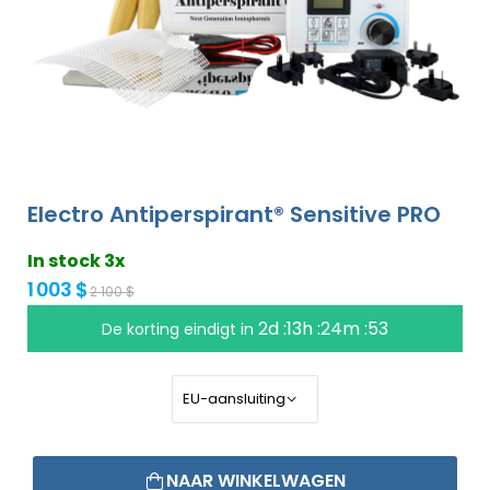
Electro Antiperspirant® Sensitive PRO
In stock 3x
1 003 $
2 100 $
2d :13h :24m :52
De korting eindigt in
NAAR WINKELWAGEN