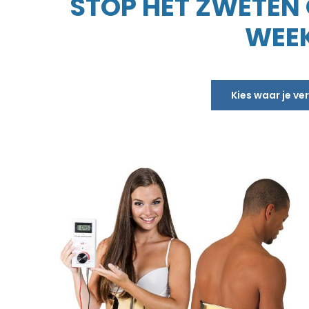
STOP HET ZWETEN O
WEEK
Kies waar je v