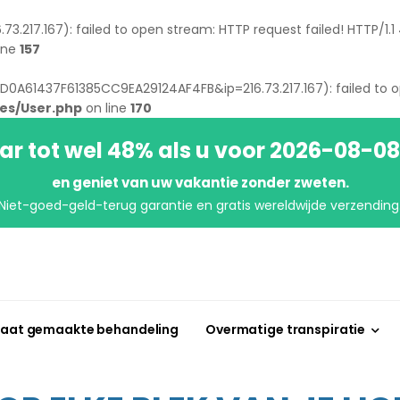
73.217.167): failed to open stream: HTTP request failed! HTTP/1.
ine
157
14D0A61437F61385CC9EA29124AF4FB&ip=216.73.217.167): failed to o
es/User.php
on line
170
r tot wel 48% als u voor 2026-08-0
en geniet van uw vakantie zonder zweten.
Niet-goed-geld-terug garantie en gratis wereldwijde verzending
aat gemaakte behandeling
Overmatige transpiratie