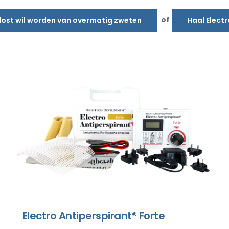
of
rlost wil worden van overmatig zweten
Haal Electr
Electro Antiperspirant® Forte