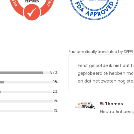
*automatically translated by DEEPL 
Eerst geloofde ik niet dat 
87%
geprobeerd te hebben moe
en dat het zweten nog stee
9%
2%
1%
Thomas
1%
Electro Antipers