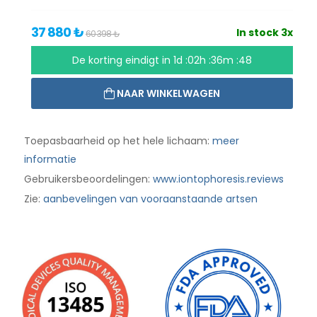
37 880 ₺
In stock 3x
60 398 ₺
De korting eindigt in
1d :02h :36m :47
NAAR WINKELWAGEN
Toepasbaarheid op het hele lichaam:
meer
informatie
Gebruikersbeoordelingen:
www.iontophoresis.reviews
Zie:
aanbevelingen van vooraanstaande artsen