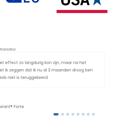
tranlator
*automati
het effect zo langdurig kon zijn, maar na het
Ik h
t ik zeggen dat ik nu al 3 maanden droog ben
drup
ds niet is teruggekeerd.
appa
echt
drui
pirant® Forte