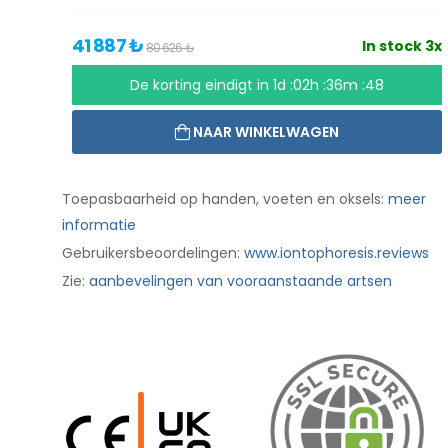
41 887 ₺
In stock 3x
80 626 ₺
De korting eindigt in
1d :02h :36m :47
NAAR WINKELWAGEN
Toepasbaarheid op handen, voeten en oksels:
meer
informatie
Gebruikersbeoordelingen:
www.iontophoresis.reviews
Zie:
aanbevelingen van vooraanstaande artsen