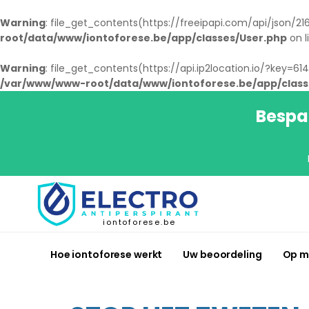
Warning
: file_get_contents(https://freeipapi.com/api/json/216.
root/data/www/iontoforese.be/app/classes/User.php
on l
Warning
: file_get_contents(https://api.ip2location.io/?key=6
/var/www/www-root/data/www/iontoforese.be/app/class
Bespaa
iontoforese.be
Hoe iontoforese werkt
Uw beoordeling
Op m