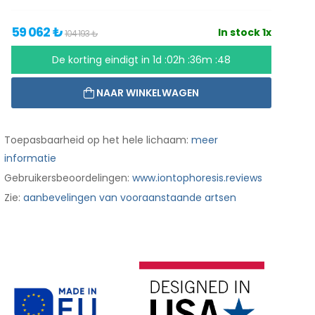
59 062 ₺
In stock 1x
104 193 ₺
De korting eindigt in
1d :02h :36m :47
NAAR WINKELWAGEN
Toepasbaarheid op het hele lichaam:
meer
informatie
Gebruikersbeoordelingen:
www.iontophoresis.reviews
Zie:
aanbevelingen van vooraanstaande artsen