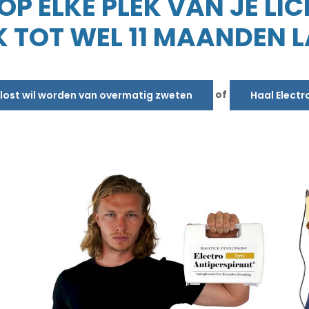
P ELKE PLEK VAN JE LI
 TOT WEL 11 MAANDEN 
of
erlost wil worden van overmatig zweten
Haal Electr