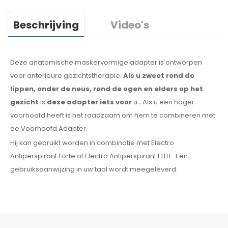
Beschrijving
Video's
Deze anatomische maskervormige adapter is ontworpen
voor anterieure gezichtstherapie.
Als u zweet
rond de
lippen, onder de neus, rond de ogen
en elders
op het
gezicht
is
deze adapter
iets
voor
u
.
Als
u
een
hoger
voorhoofd heeft is het raadzaam om hem te combineren
met
de Voorhoofd
Adapter
.
Hij kan gebruikt worden in combinatie met Electro
Antiperspirant Forte of Electro Antiperspirant ELITE. Een
gebruiksaanwijzing
in uw
taal wordt meegeleverd.