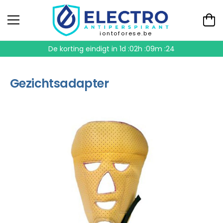
iontoforese.be
De korting eindigt in
1d :02h :09m :24
Gezichtsadapter