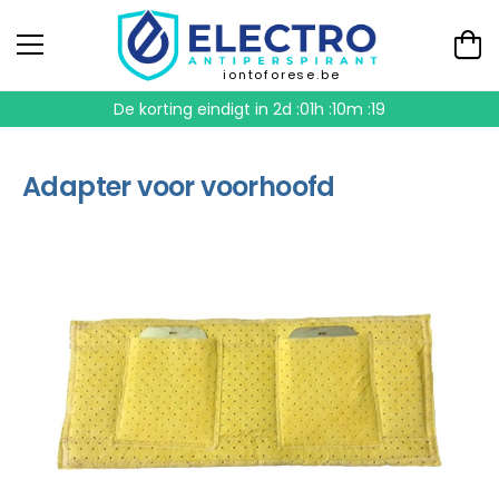
iontoforese.be
De korting eindigt in
2d :01h :10m :19
Adapter voor voorhoofd