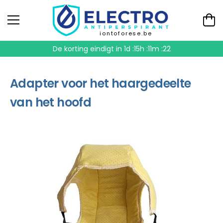
iontoforese.be
De korting eindigt in
1d :15h :11m :21
Adapter voor het haargedeelte
van het hoofd