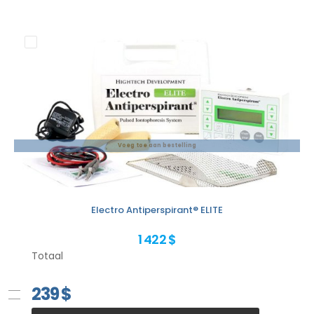
Voeg toe aan bestelling
Electro Antiperspirant® ELITE
1 422 $
Totaal
239
$