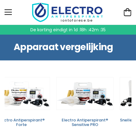
iontoforese.be
De korting eindigt in
1d :18h :42m :35
Apparaat vergelijking
Electro Antiperspirant®
Electro Antiperspirant®
Snelle 
Forte
Sensitive PRO