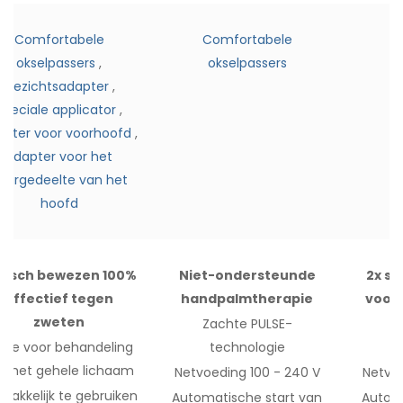
C
Comfortabele
Comfortabele
o
okselpassers
,
okselpassers
Gezichtsadapter
,
Speciale applicator
,
apter voor voorhoofd
,
Adapter voor het
aargedeelte van het
hoofd
inisch bewezen 100%
Niet-ondersteunde
2x sn
effectief tegen
handpalmtherapie
voor 
zweten
Zachte PULSE-
Z
tie voor behandeling
technologie
an
het gehele lichaam
Netvoeding 100 - 240 V
Netvoe
akkelijk te gebruiken
Automatische start van
Autom