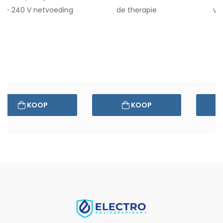
0 - 240 V netvoeding
de therapie
va
KOOP
KOOP