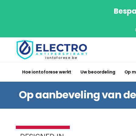
Bespa
iontoforese.be
Hoe iontoforese werkt
Uw beoordeling
Op m
Op aanbeveling van de 