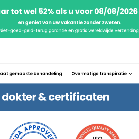
ar tot wel 52% als u voor 08/08/2026
en geniet van uw vakantie zonder zweten.
Niet-goed-geld-terug garantie en gratis wereldwijde verzending
aat gemaakte behandeling
Overmatige transpiratie
dokter & certificaten