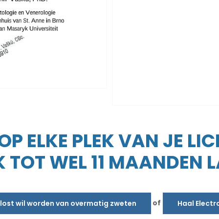
P ELKE PLEK VAN JE LI
 TOT WEL 11 MAANDEN 
of
erlost wil worden van overmatig zweten
Haal Electr