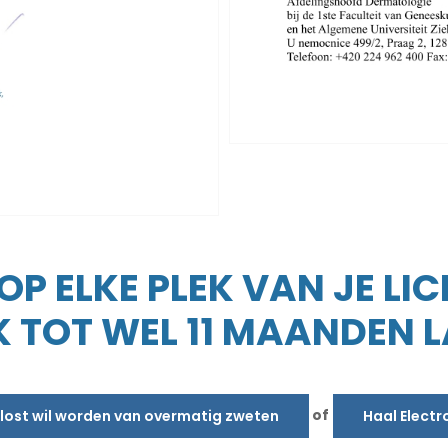
P ELKE PLEK VAN JE LI
 TOT WEL 11 MAANDEN 
of
erlost wil worden van overmatig zweten
Haal Electr