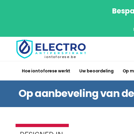
Bespa
iontoforese.be
Hoe iontoforese werkt
Uw beoordeling
Op m
Op aanbeveling van de 