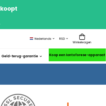
 koopt
.
Nederlands
RSD
Winkelwagen
Koop een Iontoforese-apparaat
Geld-terug-garantie