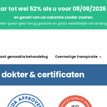
ar tot wel 52% als u voor 08/08/2026
en geniet van uw vakantie zonder zweten.
Niet-goed-geld-terug garantie en gratis wereldwijde verzending
aat gemaakte behandeling
Overmatige transpiratie
dokter & certificaten