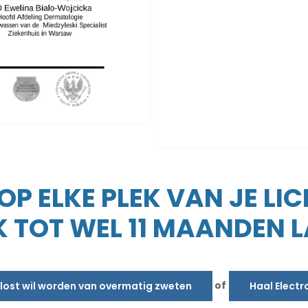
P ELKE PLEK VAN JE LI
 TOT WEL 11 MAANDEN 
of
erlost wil worden van overmatig zweten
Haal Electr