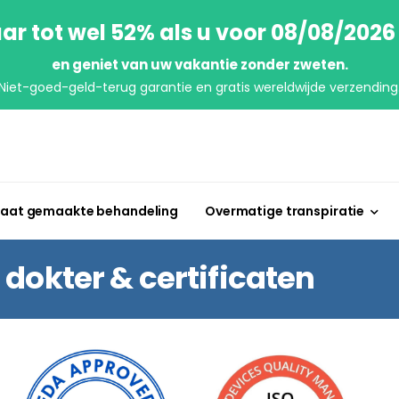
ar tot wel 52% als u voor 08/08/2026
en geniet van uw vakantie zonder zweten.
Niet-goed-geld-terug garantie en gratis wereldwijde verzending
aat gemaakte behandeling
Overmatige transpiratie
dokter & certificaten