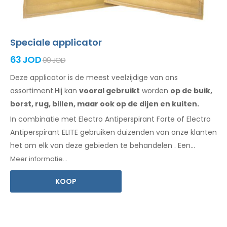
Speciale applicator
63 JOD
99 JOD
Deze applicator is de meest veelzijdige van ons
assortiment.Hij kan
vooral gebruikt
worden
op de buik,
borst, rug, billen,
maar ook op de dijen
en kuiten.
In combinatie met Electro Antiperspirant Forte of Electro
Antiperspirant ELITE gebruiken duizenden van onze klanten
het om elk
van deze
gebieden te behandelen
.
Een
gebruiksaanwijzing
in uw taal is inbegrepen.
Meer informatie...
KOOP