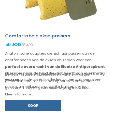
Comfortabele okselpassers
56 JOD
85 JOD
Anatomische adapters die zich aanpassen aan de
oneffenheden van de oksels
en
zorgen voor een
perfecte overdracht van de Electro Antiperspirant
therapie
naar de huid
die last heeft van overmatig
De comfortabele
okseladapters
kunnen worden
zweten
. Ze zijn de duidelijke keuze van duizenden van
gecombineerd met
al
onze apparaten en worden
onze mannelijke
en vrouwelijke
klanten per jaar.
geleverd met een
gebruiksaanwijzing
in uw taal.
Meer informatie...
KOOP