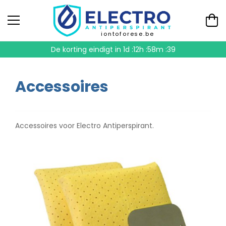
iontoforese.be
De korting eindigt in
1d :12h :58m :39
Accessoires
Accessoires voor Electro Antiperspirant.