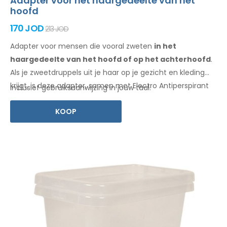
Adapter voor het haargedeelte van het
hoofd
170 JOD
213 JOD
Adapter voor mensen die vooral zweten
in het
haargedeelte
van het hoofd of op het achterhoofd
.
Als je zweetdruppels
uit je haar
op je gezicht
en kleding
krijgt, is deze adapter, samen met Electro Antiperspirant
Inclusief gebruiksaanwijzing in jouw taal.
Forte of Electro Antiperspirant ELITE, iets voor jou.
KOOP