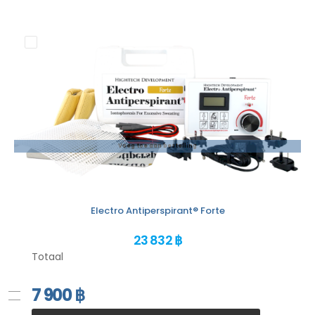
Voeg toe aan bestelling
Electro Antiperspirant® Forte
23 832 ฿
Totaal
7 900
฿