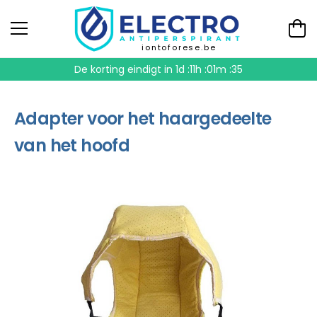
iontoforese.be
De korting eindigt in
1d :11h :01m :34
Adapter voor het haargedeelte
van het hoofd