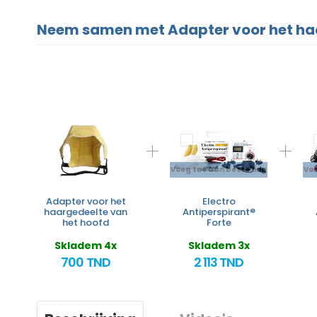
Neem samen met Adapter voor het haa
Voeg toe aan bestelling
Voe
Adapter voor het
Electro
haargedeelte van
Antiperspirant®
het hoofd
Forte
Skladem 4x
Skladem 3x
700 TND
2 113 TND