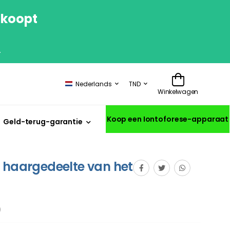
 koopt
.
Nederlands
TND
Winkelwagen
Koop een Iontoforese-apparaat
Geld-terug-garantie
 haargedeelte van het
)