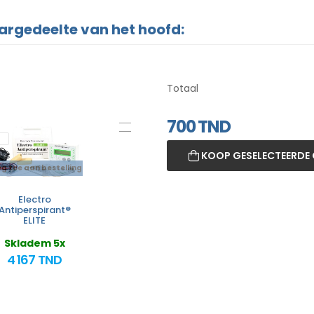
rgedeelte van het hoofd:
Totaal
700
TND
KOOP GESELECTEERDE 
g toe aan bestelling
Electro
Antiperspirant®
ELITE
Skladem 5x
4 167 TND