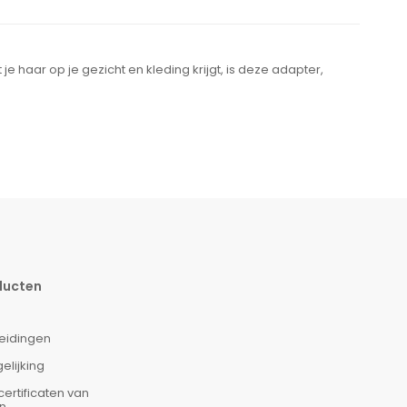
t je haar
op je gezicht
en kleding
krijgt, is deze adapter,
ducten
eidingen
elijking
ertificaten van
n