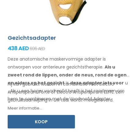
Gezichtsadapter
438 AED
696 AED
Deze anatomische maskervormige adapter is
ontworpen voor anterieure gezichtstherapie.
Als u
zweet
rond de
lippen, onder de neus, rond de ogen
en elders
op het gezicht
is
deze adapter
iets
voor
u
Hij kan gebruikt worden in combinatie met Electro
.
Als
u
een
hoger voorhoofd heeft is het raadzaam om
Antiperspirant Forte of Electro Antiperspirant ELITE. Een
hem te combineren
met
de Voorhoofd
Adapter
.
gebruiksaanwijzing
in uw
taal wordt meegeleverd.
Meer informatie...
KOOP