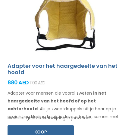
Adapter voor het haargedeelte van het
hoofd
880 AED
1 100 AED
Adapter voor mensen die vooral zweten
in het
haargedeelte
van het hoofd of op het
achterhoofd
. Als je zweetdruppels
uit je haar
op je
gezicht
en kleding
krijgt, is deze adapter, samen met
Inclusief gebruiksaanwijzing in jouw taal.
Electro Antiperspirant Forte of Electro Antiperspirant
KOOP
ELITE, iets voor jou.