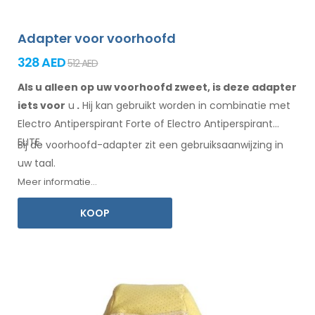
Adapter voor voorhoofd
328 AED
512 AED
Als u alleen op uw voorhoofd zweet, is deze adapter
iets voor
u
.
Hij
kan
gebruikt
worden
in combinatie
met
Electro Antiperspirant Forte of Electro Antiperspirant
ELITE.
Bij de
voorhoofd-adapter
zit een
gebruiksaanwijzing
in
uw taal.
Meer informatie...
KOOP