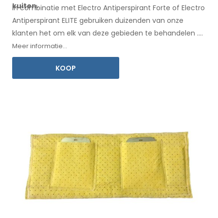
kuiten.
In combinatie met Electro Antiperspirant Forte of Electro
Antiperspirant ELITE gebruiken duizenden van onze
klanten het om elk
van deze
gebieden te behandelen
.
Een
gebruiksaanwijzing
in uw taal is inbegrepen.
Meer informatie...
KOOP