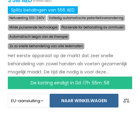
3 518 AED
6 558 AED
Splits betalingen van 556 AED
Netvoeding 100-240V
Volledig automatische polariteitsverandering
Milde pulserende technologie
Passende for behandling av armhuler
Automatisch begin van de therapie
2x zo snelle behandeling van alle ledematen
Het eerste apparaat op de markt dat zeer snelle
behandeling van zowel handen als voeten gezamenlijk
mogelijk maakt. De tijd die nodig is voor deze
behandeling is teruggebracht naar 24 minuten, en het
De korting eindigt in
0d :17h :55m :57
langdurige effect van de behandeling is hetzelfde
gebleven. Met een automatisch systeem bent u niet
NAAR WINKELWAGEN
meer afhankelijk van een ander persoon. Zorg voor
droge handen en voeten vandaag met een niet-goed-
geld-terug garantie en gratis express verzending
wereldwijd!