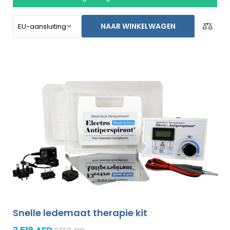
stoppen voor een langere tijd. Speciaal gemaakt voor
het behandelen van de voeten, oksels, en beide handen
NAAR WINKELWAGEN
zonder de assistentie van een ander persoon (allemaal
bijgesloten in het basispakket). Niet-goed-geld-terug
garantie in geval van ontevredenheid en gratis express
verzending wereldwijd!
Snelle ledemaat therapie kit