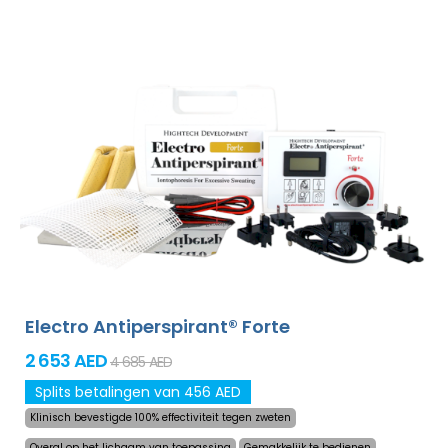
behandeld zonder dat dit oncomfortabel is. Dankzij de
adapter en een grote ingebouwde batterij zal u nooit
meer worden verrast door een lege accu. Definitieve en
zachtaardige oplossing om het overmatig zweten in
handpalmen, voeten en oksels (bijgevoegd in
standaardpakket) te verhelpen. Met additionele
adapters kunt u ook het voorhoofd, hoofdhuid, buik, rug,
billen, borst en andere lichaamsdelen succesvol,
langdurig behandelen. Niet-goed-geld-terug garantie in
geval van ontevredenheid en gratis express verzending
wereldwijd!
Electro Antiperspirant® Forte
2 653 AED
4 685 AED
Splits betalingen van 456 AED
Klinisch bevestigde 100% effectiviteit tegen zweten
Overal op het lichaam van toepassing
Gemakkelijk te bedienen