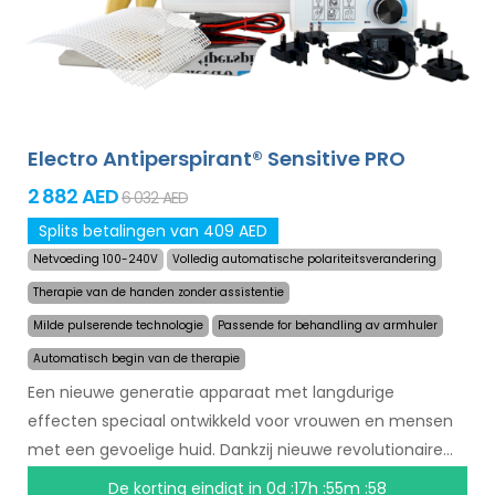
Electro Antiperspirant® Sensitive PRO
2 882 AED
6 032 AED
Splits betalingen van 409 AED
Netvoeding 100-240V
Volledig automatische polariteitsverandering
Therapie van de handen zonder assistentie
Milde pulserende technologie
Passende for behandling av armhuler
Automatisch begin van de therapie
Een nieuwe generatie apparaat met langdurige
effecten speciaal ontwikkeld voor vrouwen en mensen
met een gevoelige huid. Dankzij nieuwe revolutionaire
technologie kan het zweten in een mum van tijd
De korting eindigt in
0d :17h :55m :57