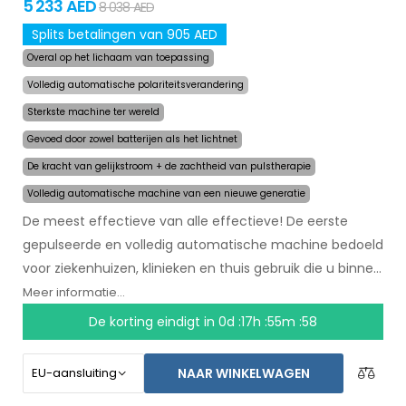
5 233 AED
8 038 AED
Splits betalingen van 905 AED
Overal op het lichaam van toepassing
Volledig automatische polariteitsverandering
Sterkste machine ter wereld
Gevoed door zowel batterijen als het lichtnet
De kracht van gelijkstroom + de zachtheid van pulstherapie
Volledig automatische machine van een nieuwe generatie
De meest effectieve van alle effectieve! De eerste
gepulseerde en volledig automatische machine bedoeld
voor ziekenhuizen, klinieken en thuis gebruik die u binnen
een paar maanden zal helpen met het stoppen van
Meer informatie...
zweten. In het begin van de behandeling selecteert u
De korting eindigt in
0d :17h :55m :57
simpelweg het gebied waar u overmatig zweet en de
computer doet de rest. Door revolutionaire gepulseerde
NAAR WINKELWAGEN
technologie kunnen gevoelige lichaamsdelen worden