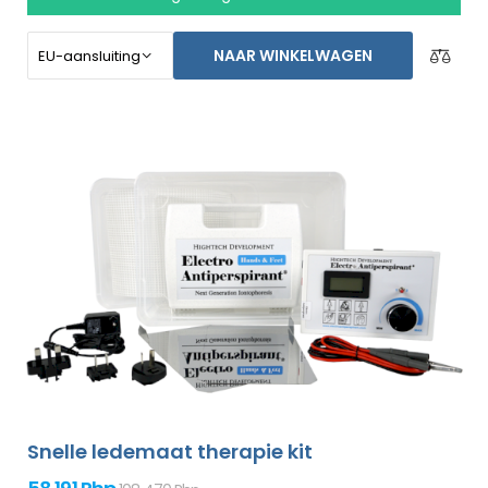
stoppen voor een langere tijd. Speciaal gemaakt voor
het behandelen van de voeten, oksels, en beide handen
NAAR WINKELWAGEN
zonder de assistentie van een ander persoon (allemaal
bijgesloten in het basispakket). Niet-goed-geld-terug
garantie in geval van ontevredenheid en gratis express
verzending wereldwijd!
Snelle ledemaat therapie kit