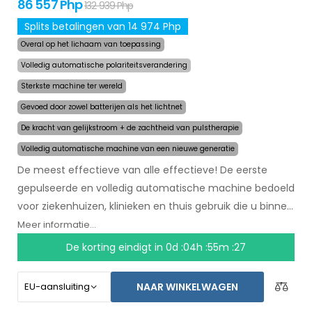
86 557 Php
132 939 Php
Splits betalingen van 14 974 Php
Overal op het lichaam van toepassing
Volledig automatische polariteitsverandering
Sterkste machine ter wereld
Gevoed door zowel batterijen als het lichtnet
De kracht van gelijkstroom + de zachtheid van pulstherapie
Volledig automatische machine van een nieuwe generatie
De meest effectieve van alle effectieve! De eerste
gepulseerde en volledig automatische machine bedoeld
voor ziekenhuizen, klinieken en thuis gebruik die u binnen
een paar maanden zal helpen met het stoppen van
Meer informatie...
zweten. In het begin van de behandeling selecteert u
De korting eindigt in
0d :04h :55m :27
simpelweg het gebied waar u overmatig zweet en de
computer doet de rest. Door revolutionaire gepulseerde
NAAR WINKELWAGEN
technologie kunnen gevoelige lichaamsdelen worden