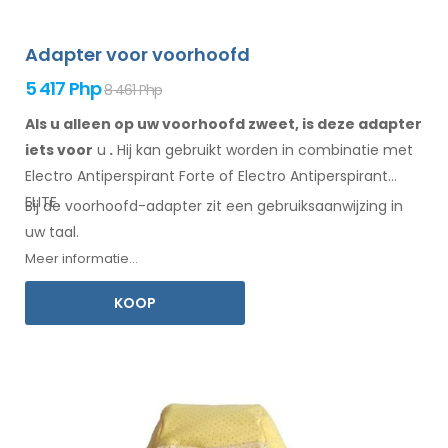
Adapter voor voorhoofd
5 417 Php
8 461 Php
Als u alleen op uw voorhoofd zweet, is deze adapter
iets voor
u
.
Hij
kan
gebruikt
worden
in combinatie
met
Electro Antiperspirant Forte of Electro Antiperspirant
ELITE.
Bij de
voorhoofd-adapter
zit een
gebruiksaanwijzing
in
uw taal.
Meer informatie...
KOOP