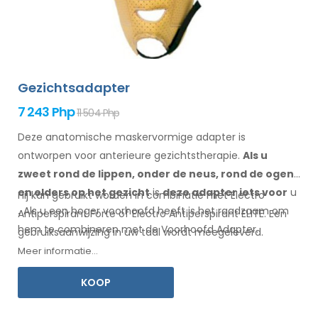
Gezichtsadapter
7 243 Php
11 504 Php
Deze anatomische maskervormige adapter is
ontworpen voor anterieure gezichtstherapie.
Als u
zweet
rond de
lippen, onder de neus, rond de ogen
en elders
op het gezicht
is
deze adapter
iets
voor
u
Hij kan gebruikt worden in combinatie met Electro
.
Als
u
een
hoger voorhoofd heeft is het raadzaam om
Antiperspirant Forte of Electro Antiperspirant ELITE. Een
hem te combineren
met
de Voorhoofd
Adapter
.
gebruiksaanwijzing
in uw
taal wordt meegeleverd.
Meer informatie...
KOOP