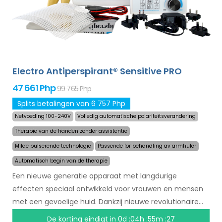
Electro Antiperspirant® Sensitive PRO
47 661 Php
99 765 Php
Splits betalingen van 6 757 Php
Netvoeding 100-240V
Volledig automatische polariteitsverandering
Therapie van de handen zonder assistentie
Milde pulserende technologie
Passende for behandling av armhuler
Automatisch begin van de therapie
Een nieuwe generatie apparaat met langdurige
effecten speciaal ontwikkeld voor vrouwen en mensen
met een gevoelige huid. Dankzij nieuwe revolutionaire
technologie kan het zweten in een mum van tijd
De korting eindigt in
0d :04h :55m :27