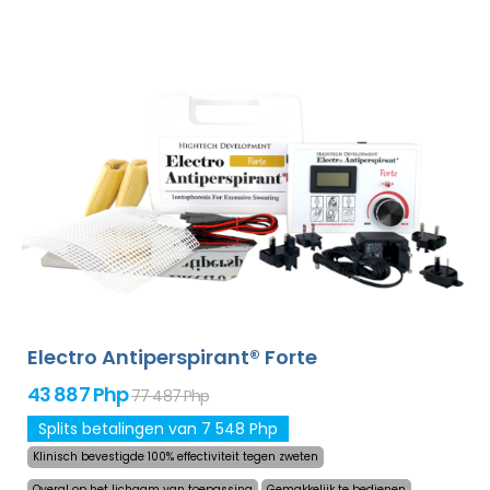
behandeld zonder dat dit oncomfortabel is. Dankzij de
adapter en een grote ingebouwde batterij zal u nooit
meer worden verrast door een lege accu. Definitieve en
zachtaardige oplossing om het overmatig zweten in
handpalmen, voeten en oksels (bijgevoegd in
standaardpakket) te verhelpen. Met additionele
adapters kunt u ook het voorhoofd, hoofdhuid, buik, rug,
billen, borst en andere lichaamsdelen succesvol,
langdurig behandelen. Niet-goed-geld-terug garantie in
geval van ontevredenheid en gratis express verzending
wereldwijd!
Electro Antiperspirant® Forte
43 887 Php
77 487 Php
Splits betalingen van 7 548 Php
Klinisch bevestigde 100% effectiviteit tegen zweten
Overal op het lichaam van toepassing
Gemakkelijk te bedienen