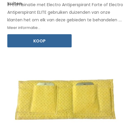
kuiten.
In combinatie met Electro Antiperspirant Forte of Electro
Antiperspirant ELITE gebruiken duizenden van onze
klanten het om elk
van deze
gebieden te behandelen
.
Een
gebruiksaanwijzing
in uw taal is inbegrepen.
Meer informatie...
KOOP