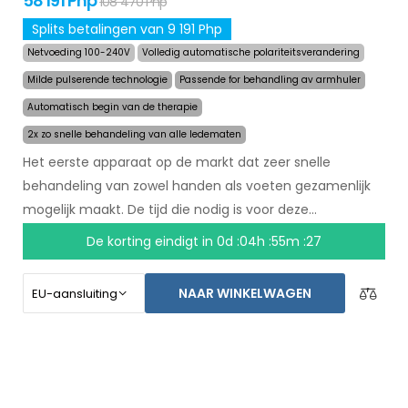
58 191 Php
108 470 Php
Splits betalingen van 9 191 Php
Netvoeding 100-240V
Volledig automatische polariteitsverandering
Milde pulserende technologie
Passende for behandling av armhuler
Automatisch begin van de therapie
2x zo snelle behandeling van alle ledematen
Het eerste apparaat op de markt dat zeer snelle
behandeling van zowel handen als voeten gezamenlijk
mogelijk maakt. De tijd die nodig is voor deze
behandeling is teruggebracht naar 24 minuten, en het
De korting eindigt in
0d :04h :55m :27
langdurige effect van de behandeling is hetzelfde
gebleven. Met een automatisch systeem bent u niet
NAAR WINKELWAGEN
meer afhankelijk van een ander persoon. Zorg voor
droge handen en voeten vandaag met een niet-goed-
geld-terug garantie en gratis express verzending
wereldwijd!