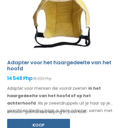
Adapter voor het haargedeelte van het
hoofd
14 548 Php
18 200 Php
Adapter voor mensen die vooral zweten
in het
haargedeelte
van het hoofd of op het
achterhoofd
. Als je zweetdruppels
uit je haar
op je
gezicht
en kleding
krijgt, is deze adapter, samen met
Inclusief gebruiksaanwijzing in jouw taal.
Electro Antiperspirant Forte of Electro Antiperspirant
KOOP
ELITE, iets voor jou.