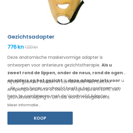
Gezichtsadapter
776 kn
1 233 kn
Deze anatomische maskervormige adapter is
ontworpen voor anterieure gezichtstherapie.
Als u
zweet
rond de
lippen, onder de neus, rond de ogen
en elders
op het gezicht
is
deze adapter
iets
voor
u
Hij kan gebruikt worden in combinatie met Electro
.
Als
u
een
hoger voorhoofd heeft is het raadzaam om
Antiperspirant Forte of Electro Antiperspirant ELITE. Een
hem te combineren
met
de Voorhoofd
Adapter
.
gebruiksaanwijzing
in uw
taal wordt meegeleverd.
Meer informatie...
KOOP