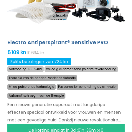
Electro Antiperspirant® Sensitive PRO
5 109 kn
10 694 kn
Splits betalingen van 724 kn
Netvoeding 100-240V
Volledig automatische polariteitsverandering
Therapie van de handen zonder assistentie
Milde pulserende technologie
Passende for behandling av armhuler
Automatisch begin van de therapie
Een nieuwe generatie apparaat met langdurige
effecten speciaal ontwikkeld voor vrouwen en mensen
met een gevoelige huid. Dankzij nieuwe revolutionaire
technologie kan het zweten in een mum van tijd
De korting eindigt in
3d :01h :36m :39