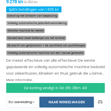
9 278 kn
14 250 kn
Splits betalingen van 1 605 kn
Overal op het lichaam van toepassing
Volledig automatische polariteitsverandering
Sterkste machine ter wereld
Gevoed door zowel batterijen als het lichtnet
De kracht van gelijkstroom + de zachtheid van pulstherapie
Volledig automatische machine van een nieuwe generatie
De meest effectieve van alle effectieve! De eerste
gepulseerde en volledig automatische machine bedoeld
voor ziekenhuizen, klinieken en thuis gebruik die u binnen
een paar maanden zal helpen met het stoppen van
Meer informatie...
zweten. In het begin van de behandeling selecteert u
De korting eindigt in
3d :01h :36m :39
simpelweg het gebied waar u overmatig zweet en de
computer doet de rest. Door revolutionaire gepulseerde
NAAR WINKELWAGEN
technologie kunnen gevoelige lichaamsdelen worden