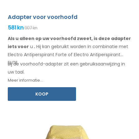
Adapter voor voorhoofd
581 kn
907 kn
Als u alleen op uw voorhoofd zweet, is deze adapter
iets voor
u
.
Hij
kan
gebruikt
worden
in combinatie
met
Electro Antiperspirant Forte of Electro Antiperspirant
ELITE.
Bij de
voorhoofd-adapter
zit een
gebruiksaanwijzing
in
uw taal.
Meer informatie...
KOOP