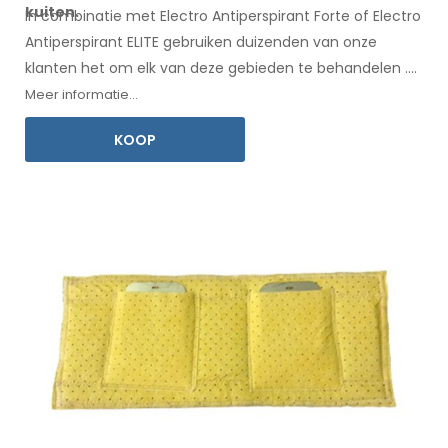
kuiten.
In combinatie met Electro Antiperspirant Forte of Electro
Antiperspirant ELITE gebruiken duizenden van onze
klanten het om elk
van deze
gebieden te behandelen
.
Een
gebruiksaanwijzing
in uw taal is inbegrepen.
Meer informatie...
KOOP