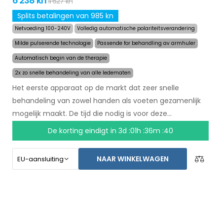
6 238 kn
11 627 kn
Splits betalingen van 985 kn
Netvoeding 100-240V
Volledig automatische polariteitsverandering
Milde pulserende technologie
Passende for behandling av armhuler
Automatisch begin van de therapie
2x zo snelle behandeling van alle ledematen
Het eerste apparaat op de markt dat zeer snelle
behandeling van zowel handen als voeten gezamenlijk
mogelijk maakt. De tijd die nodig is voor deze
behandeling is teruggebracht naar 24 minuten, en het
De korting eindigt in
3d :01h :36m :39
langdurige effect van de behandeling is hetzelfde
gebleven. Met een automatisch systeem bent u niet
NAAR WINKELWAGEN
meer afhankelijk van een ander persoon. Zorg voor
droge handen en voeten vandaag met een niet-goed-
geld-terug garantie en gratis express verzending
wereldwijd!