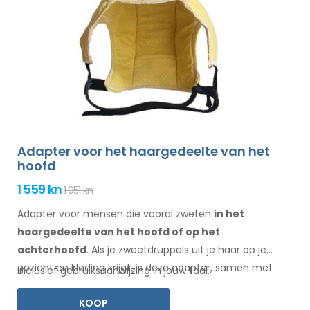
Adapter voor het haargedeelte van het
hoofd
1 559 kn
1 951 kn
Adapter voor mensen die vooral zweten
in het
haargedeelte
van het hoofd of op het
achterhoofd
. Als je zweetdruppels
uit je haar
op je
gezicht
en kleding
krijgt, is deze adapter, samen met
Inclusief gebruiksaanwijzing in jouw taal.
Electro Antiperspirant Forte of Electro Antiperspirant
KOOP
ELITE, iets voor jou.