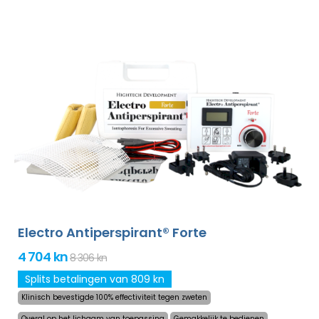
behandeld zonder dat dit oncomfortabel is. Dankzij de
adapter en een grote ingebouwde batterij zal u nooit
meer worden verrast door een lege accu. Definitieve en
zachtaardige oplossing om het overmatig zweten in
handpalmen, voeten en oksels (bijgevoegd in
standaardpakket) te verhelpen. Met additionele
adapters kunt u ook het voorhoofd, hoofdhuid, buik, rug,
billen, borst en andere lichaamsdelen succesvol,
langdurig behandelen. Niet-goed-geld-terug garantie in
geval van ontevredenheid en gratis express verzending
wereldwijd!
Electro Antiperspirant® Forte
4 704 kn
8 306 kn
Splits betalingen van 809 kn
Klinisch bevestigde 100% effectiviteit tegen zweten
Overal op het lichaam van toepassing
Gemakkelijk te bedienen