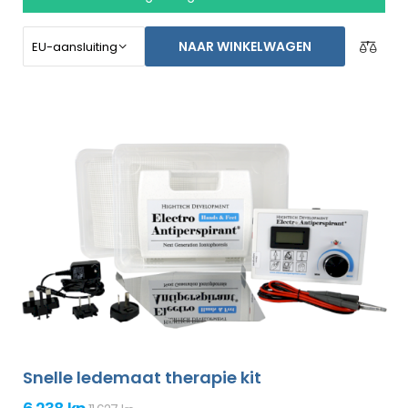
stoppen voor een langere tijd. Speciaal gemaakt voor
het behandelen van de voeten, oksels, en beide handen
NAAR WINKELWAGEN
zonder de assistentie van een ander persoon (allemaal
bijgesloten in het basispakket). Niet-goed-geld-terug
garantie in geval van ontevredenheid en gratis express
verzending wereldwijd!
Snelle ledemaat therapie kit