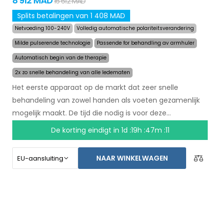
8 912 MAD
16 612 MAD
Splits betalingen van 1 408 MAD
Netvoeding 100-240V
Volledig automatische polariteitsverandering
Milde pulserende technologie
Passende for behandling av armhuler
Automatisch begin van de therapie
2x zo snelle behandeling van alle ledematen
Het eerste apparaat op de markt dat zeer snelle
behandeling van zowel handen als voeten gezamenlijk
mogelijk maakt. De tijd die nodig is voor deze
behandeling is teruggebracht naar 24 minuten, en het
De korting eindigt in
1d :19h :47m :10
langdurige effect van de behandeling is hetzelfde
gebleven. Met een automatisch systeem bent u niet
NAAR WINKELWAGEN
meer afhankelijk van een ander persoon. Zorg voor
droge handen en voeten vandaag met een niet-goed-
geld-terug garantie en gratis express verzending
wereldwijd!