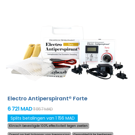
behandeld zonder dat dit oncomfortabel is. Dankzij de
adapter en een grote ingebouwde batterij zal u nooit
meer worden verrast door een lege accu. Definitieve en
zachtaardige oplossing om het overmatig zweten in
handpalmen, voeten en oksels (bijgevoegd in
standaardpakket) te verhelpen. Met additionele
adapters kunt u ook het voorhoofd, hoofdhuid, buik, rug,
billen, borst en andere lichaamsdelen succesvol,
langdurig behandelen. Niet-goed-geld-terug garantie in
geval van ontevredenheid en gratis express verzending
wereldwijd!
Electro Antiperspirant® Forte
6 721 MAD
11 867 MAD
Splits betalingen van 1 156 MAD
Klinisch bevestigde 100% effectiviteit tegen zweten
Overal op het lichaam van toepassing
Gemakkelijk te bedienen