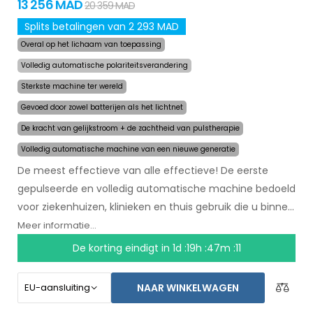
13 256 MAD
20 359 MAD
Splits betalingen van 2 293 MAD
Overal op het lichaam van toepassing
Volledig automatische polariteitsverandering
Sterkste machine ter wereld
Gevoed door zowel batterijen als het lichtnet
De kracht van gelijkstroom + de zachtheid van pulstherapie
Volledig automatische machine van een nieuwe generatie
De meest effectieve van alle effectieve! De eerste
gepulseerde en volledig automatische machine bedoeld
voor ziekenhuizen, klinieken en thuis gebruik die u binnen
een paar maanden zal helpen met het stoppen van
Meer informatie...
zweten. In het begin van de behandeling selecteert u
De korting eindigt in
1d :19h :47m :10
simpelweg het gebied waar u overmatig zweet en de
computer doet de rest. Door revolutionaire gepulseerde
NAAR WINKELWAGEN
technologie kunnen gevoelige lichaamsdelen worden