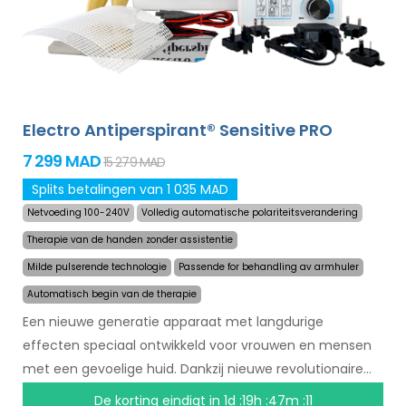
Electro Antiperspirant® Sensitive PRO
7 299 MAD
15 279 MAD
Splits betalingen van 1 035 MAD
Netvoeding 100-240V
Volledig automatische polariteitsverandering
Therapie van de handen zonder assistentie
Milde pulserende technologie
Passende for behandling av armhuler
Automatisch begin van de therapie
Een nieuwe generatie apparaat met langdurige
effecten speciaal ontwikkeld voor vrouwen en mensen
met een gevoelige huid. Dankzij nieuwe revolutionaire
technologie kan het zweten in een mum van tijd
De korting eindigt in
1d :19h :47m :10