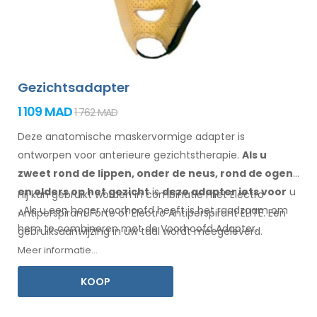
Gezichtsadapter
1 109 MAD
1 762 MAD
Deze anatomische maskervormige adapter is
ontworpen voor anterieure gezichtstherapie.
Als u
zweet
rond de
lippen, onder de neus, rond de ogen
en elders
op het gezicht
is
deze adapter
iets
voor
u
Hij kan gebruikt worden in combinatie met Electro
.
Als
u
een
hoger voorhoofd heeft is het raadzaam om
Antiperspirant Forte of Electro Antiperspirant ELITE. Een
hem te combineren
met
de Voorhoofd
Adapter
.
gebruiksaanwijzing
in uw
taal wordt meegeleverd.
Meer informatie...
KOOP