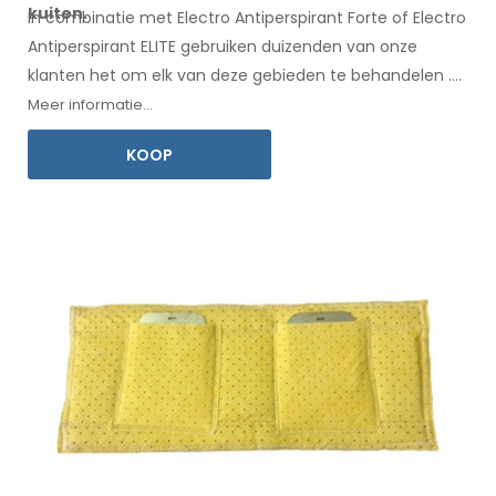
kuiten.
In combinatie met Electro Antiperspirant Forte of Electro
Antiperspirant ELITE gebruiken duizenden van onze
klanten het om elk
van deze
gebieden te behandelen
.
Een
gebruiksaanwijzing
in uw taal is inbegrepen.
Meer informatie...
KOOP