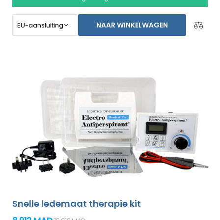
stoppen voor een langere tijd. Speciaal gemaakt voor
het behandelen van de voeten, oksels, en beide handen
NAAR WINKELWAGEN
zonder de assistentie van een ander persoon (allemaal
bijgesloten in het basispakket). Niet-goed-geld-terug
garantie in geval van ontevredenheid en gratis express
verzending wereldwijd!
Snelle ledemaat therapie kit