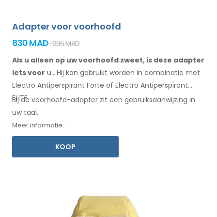
Adapter voor voorhoofd
830 MAD
1 296 MAD
Als u alleen op uw voorhoofd zweet, is deze adapter
iets voor
u
.
Hij
kan
gebruikt
worden
in combinatie
met
Electro Antiperspirant Forte of Electro Antiperspirant
ELITE.
Bij de
voorhoofd-adapter
zit een
gebruiksaanwijzing
in
uw taal.
Meer informatie...
KOOP