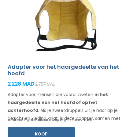
Adapter voor het haargedeelte van het
hoofd
2 228 MAD
2 787 MAD
Adapter voor mensen die vooral zweten
in het
haargedeelte
van het hoofd of op het
achterhoofd
. Als je zweetdruppels
uit je haar
op je
gezicht
en kleding
krijgt, is deze adapter, samen met
Inclusief gebruiksaanwijzing in jouw taal.
Electro Antiperspirant Forte of Electro Antiperspirant
KOOP
ELITE, iets voor jou.