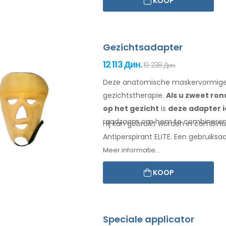
KOOP
Gezichtsadapter
12 113 Дин.
19 238 Дин.
Deze anatomische maskervormige 
gezichtstherapie.
Als u zweet
ron
op het gezicht
is
deze adapter
raadzaam om hem te combinere
Hij kan gebruikt worden in combinat
Antiperspirant ELITE. Een
gebruiksaa
Meer informatie...
KOOP
Speciale applicator