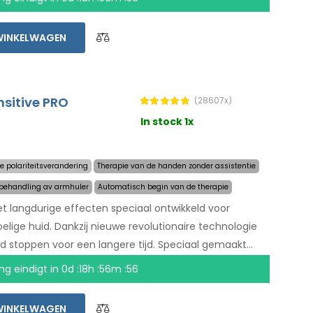
ofd, buik, rug, billen, borst en andere lichaamsdelen
. Niet-goed-geld-terug garantie in geval van
WINKELWAGEN
verzending wereldwijd!
nsitive PRO
(28607x)
In stock 1x
e polariteitsverandering
Therapie van de handen zonder assistentie
 behandling av armhuler
Automatisch begin van de therapie
 langdurige effecten speciaal ontwikkeld voor
ge huid. Dankzij nieuwe revolutionaire technologie
d stoppen voor een langere tijd. Speciaal gemaakt
, oksels, en beide handen zonder de assistentie van
ng eindigt in
0d :18h :56m :55
sloten in het basispakket). Niet-goed-geld-terug
id en gratis express verzending wereldwijd!
WINKELWAGEN