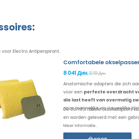
soires:
 voor Electro Antiperspirant.
Comfortabele okselpasse
8 041 Дин.
12 113 Дин.
Anatomische adapters die zich a
voor een
perfecte overdracht va
die last heeft van overmatig z
onze mannelijke
en vrouwelijke
klan
De comfortabele
okseladapters
ku
en worden geleverd met een
gebr
Meer informatie...