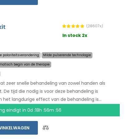
it
(28607x)
In stock 2x
e polariteitsverandering
Milde pulserende technologie
matisch begin van de therapie
at zeer snelle behandeling van zowel handen als
 De tijd die nodig is voor deze behandeling is
 het langdurige effect van de behandeling is
matisch systeem bent u niet meer afhankelijk van een
ng eindigt in
0d :18h :56m :55
handen en voeten vandaag met een niet-goed-geld-
erzending wereldwijd!
WINKELWAGEN