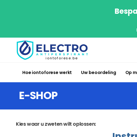
Bespa
iontoforese.be
Hoe iontoforese werkt
Uw beoordeling
Op m
E-SHOP
Kies waar u zweten wilt oplossen:
Instr