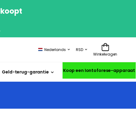
 koopt
.
Nederlands
RSD
Winkelwagen
Koop een Iontoforese-apparaat
Geld-terug-garantie