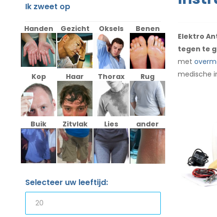
Ik zweet op
Handen
Gezicht
Oksels
Benen
Elektro An
tegen te 
met
overm
medische in
Kop
Haar
Thorax
Rug
Buik
Zitvlak
Lies
ander
Selecteer uw leeftijd: