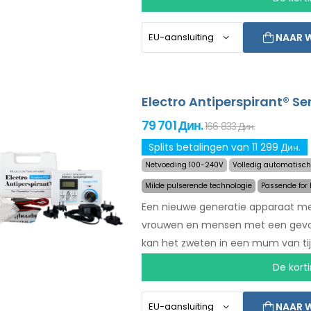
overmatig zweten van hoofd, voorho
succesvol en langdurig behandelen
NAAR 
ontevredenheid en gratis express 
Electro Antiperspirant® Se
79 701 Дин.
166 833 Дин.
Splits betalingen van 11 299 Дин.
Netvoeding 100-240V
Volledig automatisch
Milde pulserende technologie
Passende for
Een nieuwe generatie apparaat met
vrouwen en mensen met een gevoeli
kan het zweten in een mum van tij
voor het behandelen van de voeten
De korti
een ander persoon (allemaal bijge
garantie in geval van ontevredenhe
NAAR 