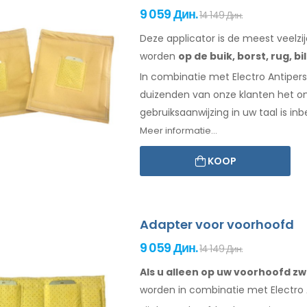
9 059 Дин.
14 149 Дин.
Deze applicator is de meest veelzi
worden
op de buik,
borst, rug, bi
In combinatie met Electro Antipersp
duizenden van onze klanten het o
gebruiksaanwijzing
in uw taal is in
Meer informatie...
KOOP
Adapter voor voorhoofd
9 059 Дин.
14 149 Дин.
Als u alleen op uw voorhoofd zw
worden
in combinatie
met Electro A