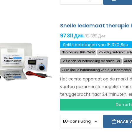
Snelle ledemaat therapie k
97 311 Дин.
181 389 Дин.
Splits betalingen van 15 370 Дин.
Netvoeding 100-240V
Volledig automatisch
Passende for behandling av armhuler
Auto
2x zo snelle behandeling van alle ledematen
Het eerste apparaat op de markt d
voeten gezamenlijk mogelijk maakt.
teruggebracht naar 24 minuten, en
hetzelfde gebleven. Met een auto
De korti
ander persoon. Zorg voor droge 
terug garantie en gratis express v
NAAR 