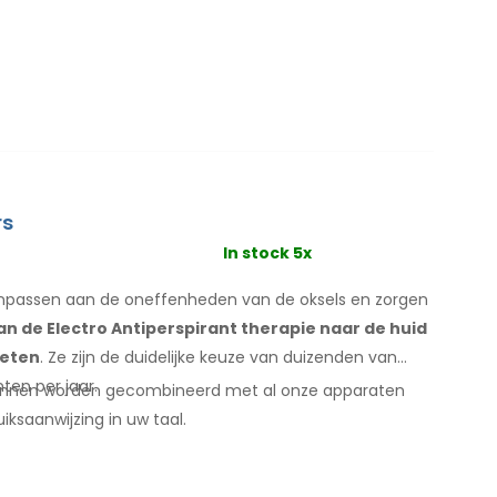
rs
In stock 5x
anpassen aan de oneffenheden van de oksels
en
zorgen
n de Electro Antiperspirant therapie
naar de huid
weten
. Ze zijn de duidelijke keuze van duizenden van
ten per jaar.
nnen worden gecombineerd met
al
onze apparaten
uiksaanwijzing
in uw taal.