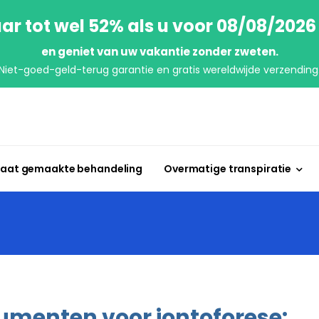
ar tot wel 52% als u voor 08/08/2026
en geniet van uw vakantie zonder zweten.
Niet-goed-geld-terug garantie en gratis wereldwijde verzending
aat gemaakte behandeling
Overmatige transpiratie
umenten voor iontoforese: