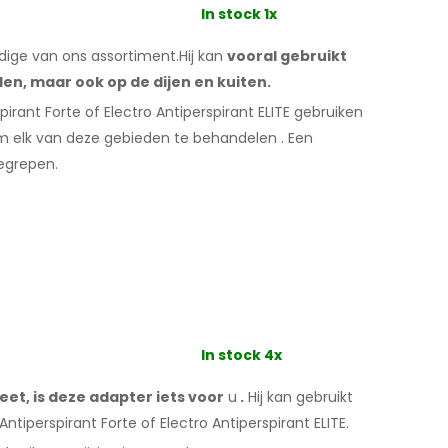
In stock 1x
jdige van ons assortiment.Hij kan
vooral gebruikt
llen,
maar ook op de dijen
en kuiten.
irant Forte of Electro Antiperspirant ELITE gebruiken
m elk
van deze
gebieden te behandelen
.
Een
begrepen.
In stock 4x
eet, is deze adapter iets voor
u
.
Hij
kan
gebruikt
ntiperspirant Forte of Electro Antiperspirant ELITE.