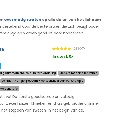
 om
overmatig zweten
op alle delen van het lichaam
ndertekend door de beste artsen die zich bezighouden
reldwijd en worden gebruikt door honderden
TE
(28607x)
In stock 5x
edig automatische polariteitsverandering
Sterkste machine ter wereld
De kracht van gelijkstroom + de zachtheid van pulstherapie
we generatie
tieve! De eerste gepulseerde en volledig
 ziekenhuizen, klinieken en thuis gebruik die u binnen
het stoppen van zweten. In het begin van de
eg het gebied waar u overmatig zweet en de computer