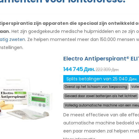
tiperspirantia zijn apparaten die speciaal zijn ontwikkeld
gaan.
Het zijn goedgekeurde medische hulpmiddelen en ze zijn o
atig zweten
. Ze helpen momenteel meer dan 150.000 mensen we
stellingen.
Electro Antiperspirant® ELI
144 745 Дин.
222 309 Дин.
Splits betalingen van 25 040 Дин.
Overal op het lichaam van toepassing
Voll
Gevoed door zowel batterijen als het lichtnet
Volledig automatische machine van een nieu
De meest effectieve van alle effec
automatische machine bedoeld voor
een paar maanden zal helpen met 
behandeling selecteert u simpelw