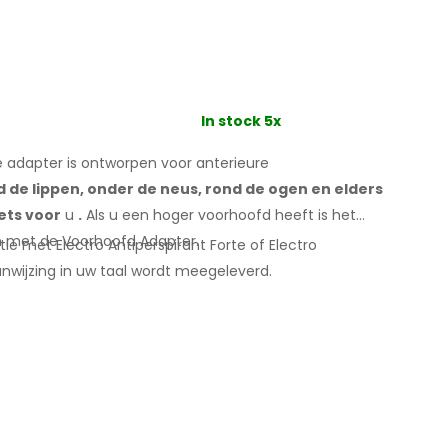
In stock 5x
adapter is ontworpen voor anterieure
d de
lippen, onder de neus, rond de ogen
en elders
iets
voor
u
.
Als
u
een
hoger voorhoofd heeft is het
n
met
de Voorhoofd
Adapter
.
ie met Electro Antiperspirant Forte of Electro
nwijzing
in uw
taal wordt meegeleverd.