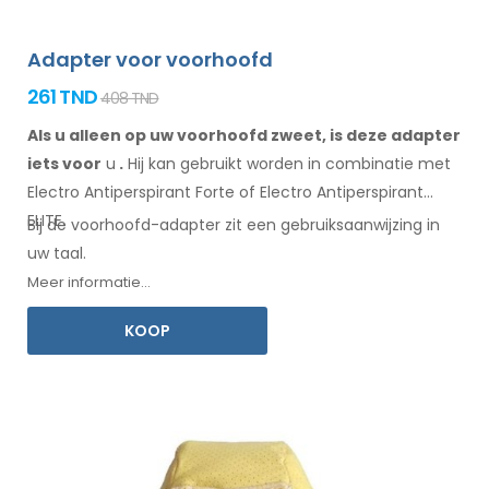
Adapter voor voorhoofd
261 TND
408 TND
Als u alleen op uw voorhoofd zweet, is deze adapter
iets voor
u
.
Hij
kan
gebruikt
worden
in combinatie
met
Electro Antiperspirant Forte of Electro Antiperspirant
ELITE.
Bij de
voorhoofd-adapter
zit een
gebruiksaanwijzing
in
uw taal.
Meer informatie...
KOOP