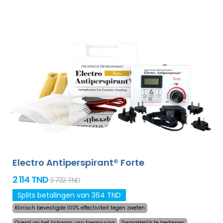
behandeld zonder dat dit oncomfortabel is. Dankzij de
adapter en een grote ingebouwde batterij zal u nooit
meer worden verrast door een lege accu. Definitieve en
zachtaardige oplossing om het overmatig zweten in
handpalmen, voeten en oksels (bijgevoegd in
standaardpakket) te verhelpen. Met additionele
adapters kunt u ook het voorhoofd, hoofdhuid, buik, rug,
billen, borst en andere lichaamsdelen succesvol,
langdurig behandelen. Niet-goed-geld-terug garantie in
geval van ontevredenheid en gratis express verzending
wereldwijd!
Electro Antiperspirant® Forte
2 114 TND
3 732 TND
Splits betalingen van 364 TND
Klinisch bevestigde 100% effectiviteit tegen zweten
Overal op het lichaam van toepassing
Gemakkelijk te bedienen