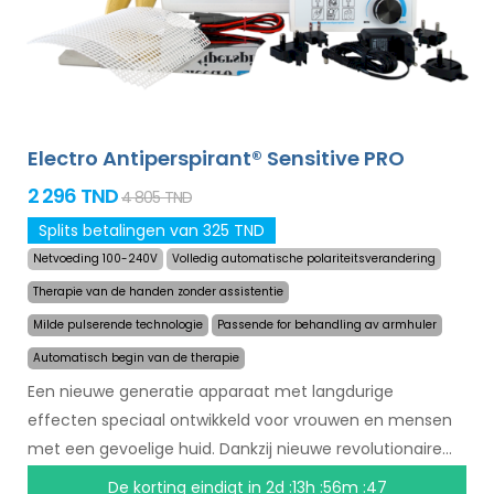
Electro Antiperspirant® Sensitive PRO
2 296 TND
4 805 TND
Splits betalingen van 325 TND
Netvoeding 100-240V
Volledig automatische polariteitsverandering
Therapie van de handen zonder assistentie
Milde pulserende technologie
Passende for behandling av armhuler
Automatisch begin van de therapie
Een nieuwe generatie apparaat met langdurige
effecten speciaal ontwikkeld voor vrouwen en mensen
met een gevoelige huid. Dankzij nieuwe revolutionaire
technologie kan het zweten in een mum van tijd
De korting eindigt in
2d :13h :56m :47