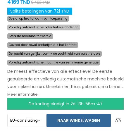
4 169 TND
6 403 TND
Splits betalingen van 721 TND
Overal op het lichaam van toepassing
Volledig automatische polariteitsverandering
Sterkste machine ter wereld
Gevoed door zowel batterijen als het lichtnet
De kracht van gelijkstroom + de zachtheid van pulstherapie
Volledig automatische machine van een nieuwe generatie
De meest effectieve van alle effectieve! De eerste
gepulseerde en volledig automatische machine bedoeld
voor ziekenhuizen, klinieken en thuis gebruik die u binnen
een paar maanden zal helpen met het stoppen van
Meer informatie...
zweten. In het begin van de behandeling selecteert u
De korting eindigt in
2d :13h :56m :47
simpelweg het gebied waar u overmatig zweet en de
computer doet de rest. Door revolutionaire gepulseerde
NAAR WINKELWAGEN
technologie kunnen gevoelige lichaamsdelen worden