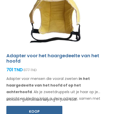
Adapter voor het haargedeelte van het
hoofd
701 TND
877 TND
Adapter voor mensen die vooral zweten
in het
haargedeelte
van het hoofd of op het
achterhoofd
. Als je zweetdruppels
uit je haar
op je
gezicht
en kleding
krijgt, is deze adapter, samen met
Inclusief gebruiksaanwijzing in jouw taal.
Electro Antiperspirant Forte of Electro Antiperspirant
KOOP
ELITE, iets voor jou.