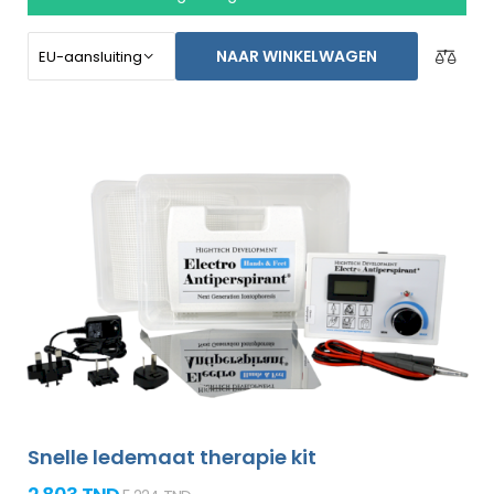
stoppen voor een langere tijd. Speciaal gemaakt voor
het behandelen van de voeten, oksels, en beide handen
NAAR WINKELWAGEN
zonder de assistentie van een ander persoon (allemaal
bijgesloten in het basispakket). Niet-goed-geld-terug
garantie in geval van ontevredenheid en gratis express
verzending wereldwijd!
Snelle ledemaat therapie kit