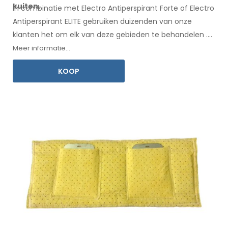
kuiten.
In combinatie met Electro Antiperspirant Forte of Electro
Antiperspirant ELITE gebruiken duizenden van onze
klanten het om elk
van deze
gebieden te behandelen
.
Een
gebruiksaanwijzing
in uw taal is inbegrepen.
Meer informatie...
KOOP