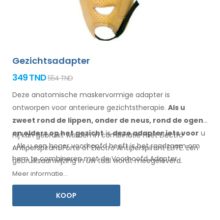
Gezichtsadapter
349 TND
554 TND
Deze anatomische maskervormige adapter is
ontworpen voor anterieure gezichtstherapie.
Als u
zweet
rond de
lippen, onder de neus, rond de ogen
en elders
op het gezicht
is
deze adapter
iets
voor
u
Hij kan gebruikt worden in combinatie met Electro
.
Als
u
een
hoger voorhoofd heeft is het raadzaam om
Antiperspirant Forte of Electro Antiperspirant ELITE. Een
hem te combineren
met
de Voorhoofd
Adapter
.
gebruiksaanwijzing
in uw
taal wordt meegeleverd.
Meer informatie...
KOOP