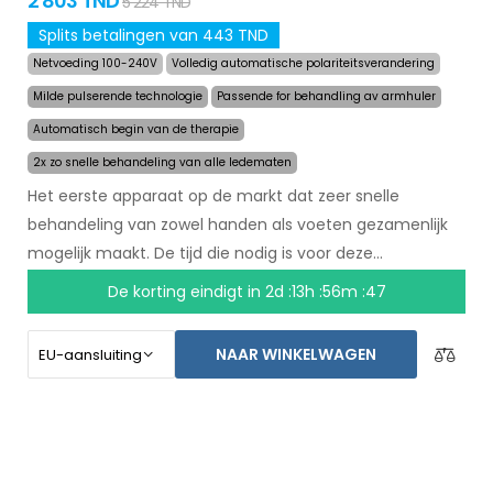
2 803 TND
5 224 TND
Splits betalingen van 443 TND
Netvoeding 100-240V
Volledig automatische polariteitsverandering
Milde pulserende technologie
Passende for behandling av armhuler
Automatisch begin van de therapie
2x zo snelle behandeling van alle ledematen
Het eerste apparaat op de markt dat zeer snelle
behandeling van zowel handen als voeten gezamenlijk
mogelijk maakt. De tijd die nodig is voor deze
behandeling is teruggebracht naar 24 minuten, en het
De korting eindigt in
2d :13h :56m :47
langdurige effect van de behandeling is hetzelfde
gebleven. Met een automatisch systeem bent u niet
NAAR WINKELWAGEN
meer afhankelijk van een ander persoon. Zorg voor
droge handen en voeten vandaag met een niet-goed-
geld-terug garantie en gratis express verzending
wereldwijd!