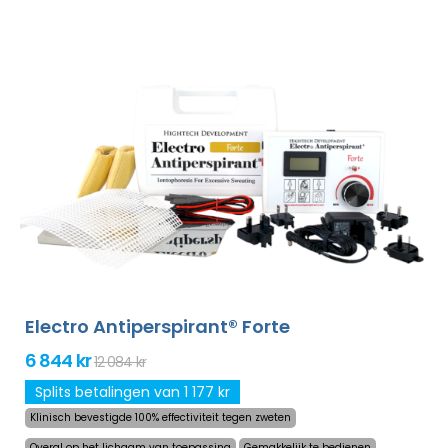
behandeld zonder dat dit oncomfortabel is. Dankzij de
adapter en een grote ingebouwde batterij zal u nooit
meer worden verrast door een lege accu. Definitieve en
zachtaardige oplossing om het overmatig zweten in
handpalmen, voeten en oksels (bijgevoegd in
standaardpakket) te verhelpen. Met additionele
adapters kunt u ook het voorhoofd, hoofdhuid, buik, rug,
billen, borst en andere lichaamsdelen succesvol,
langdurig behandelen. Niet-goed-geld-terug garantie in
geval van ontevredenheid en gratis express verzending
wereldwijd!
Electro Antiperspirant® Forte
6 844 kr
12 084 kr
Splits betalingen van 1 177 kr
Klinisch bevestigde 100% effectiviteit tegen zweten
Overal op het lichaam van toepassing
Gemakkelijk te bedienen