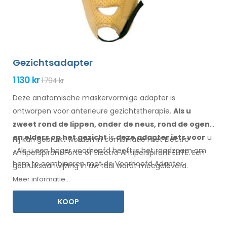
Gezichtsadapter
1 130 kr
1 794 kr
Deze anatomische maskervormige adapter is
ontworpen voor anterieure gezichtstherapie.
Als u
zweet
rond de
lippen, onder de neus, rond de ogen
en elders
op het gezicht
is
deze adapter
iets
voor
u
Hij kan gebruikt worden in combinatie met Electro
.
Als
u
een
hoger voorhoofd heeft is het raadzaam om
Antiperspirant Forte of Electro Antiperspirant ELITE. Een
hem te combineren
met
de Voorhoofd
Adapter
.
gebruiksaanwijzing
in uw
taal wordt meegeleverd.
Meer informatie...
KOOP