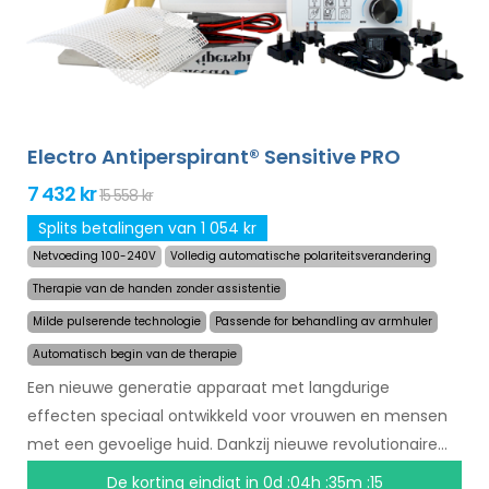
Electro Antiperspirant® Sensitive PRO
7 432 kr
15 558 kr
Splits betalingen van 1 054 kr
Netvoeding 100-240V
Volledig automatische polariteitsverandering
Therapie van de handen zonder assistentie
Milde pulserende technologie
Passende for behandling av armhuler
Automatisch begin van de therapie
Een nieuwe generatie apparaat met langdurige
effecten speciaal ontwikkeld voor vrouwen en mensen
met een gevoelige huid. Dankzij nieuwe revolutionaire
technologie kan het zweten in een mum van tijd
De korting eindigt in
0d :04h :35m :14