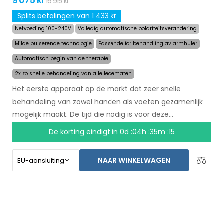
9 075 kr
16 915 kr
Splits betalingen van 1 433 kr
Netvoeding 100-240V
Volledig automatische polariteitsverandering
Milde pulserende technologie
Passende for behandling av armhuler
Automatisch begin van de therapie
2x zo snelle behandeling van alle ledematen
Het eerste apparaat op de markt dat zeer snelle
behandeling van zowel handen als voeten gezamenlijk
mogelijk maakt. De tijd die nodig is voor deze
behandeling is teruggebracht naar 24 minuten, en het
De korting eindigt in
0d :04h :35m :14
langdurige effect van de behandeling is hetzelfde
gebleven. Met een automatisch systeem bent u niet
NAAR WINKELWAGEN
meer afhankelijk van een ander persoon. Zorg voor
droge handen en voeten vandaag met een niet-goed-
geld-terug garantie en gratis express verzending
wereldwijd!