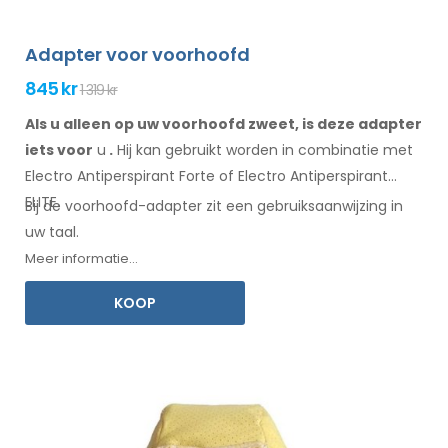
Adapter voor voorhoofd
845 kr
1 319 kr
Als u alleen op uw voorhoofd zweet, is deze adapter
iets voor
u
.
Hij
kan
gebruikt
worden
in combinatie
met
Electro Antiperspirant Forte of Electro Antiperspirant
ELITE.
Bij de
voorhoofd-adapter
zit een
gebruiksaanwijzing
in
uw taal.
Meer informatie...
KOOP