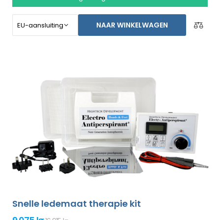
stoppen voor een langere tijd. Speciaal gemaakt voor
het behandelen van de voeten, oksels, en beide handen
NAAR WINKELWAGEN
zonder de assistentie van een ander persoon (allemaal
bijgesloten in het basispakket). Niet-goed-geld-terug
garantie in geval van ontevredenheid en gratis express
verzending wereldwijd!
Snelle ledemaat therapie kit