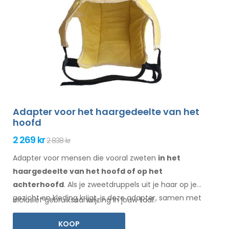
Adapter voor het haargedeelte van het
hoofd
2 269 kr
2 838 kr
Adapter voor mensen die vooral zweten
in het
haargedeelte
van het hoofd of op het
achterhoofd
. Als je zweetdruppels
uit je haar
op je
gezicht
en kleding
krijgt, is deze adapter, samen met
Inclusief gebruiksaanwijzing in jouw taal.
Electro Antiperspirant Forte of Electro Antiperspirant
KOOP
ELITE, iets voor jou.