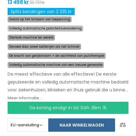
13 498 kr
20 731 kr
Splits betalingen van 2 335 kr
Overal op het lichaam van toepassing
Volledig automatische polariteitsverandering
Sterkste machine ter wereld
Gevoed door zowel batterijen als het lichtnet
De kracht van gelijkstroom + de zachtheid van pulstherapie
Volledig automatische machine van een nieuwe generatie
De meest effectieve van alle effectieve! De eerste
gepulseerde en volledig automatische machine bedoeld
voor ziekenhuizen, klinieken en thuis gebruik die u binnen
een paar maanden zal helpen met het stoppen van
Meer informatie...
zweten. In het begin van de behandeling selecteert u
De korting eindigt in
0d :04h :35m :14
simpelweg het gebied waar u overmatig zweet en de
computer doet de rest. Door revolutionaire gepulseerde
NAAR WINKELWAGEN
technologie kunnen gevoelige lichaamsdelen worden