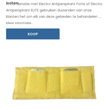
kuiten.
In combinatie met Electro Antiperspirant Forte of Electro
Antiperspirant ELITE gebruiken duizenden van onze
klanten het om elk
van deze
gebieden te behandelen
.
Een
gebruiksaanwijzing
in uw taal is inbegrepen.
Meer informatie...
KOOP