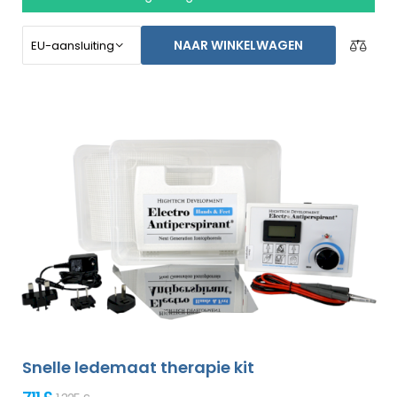
stoppen voor een langere tijd. Speciaal gemaakt voor
het behandelen van de voeten, oksels, en beide handen
NAAR WINKELWAGEN
zonder de assistentie van een ander persoon (allemaal
bijgesloten in het basispakket). Niet-goed-geld-terug
garantie in geval van ontevredenheid en gratis express
verzending wereldwijd!
Snelle ledemaat therapie kit