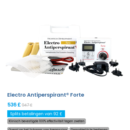
behandeld zonder dat dit oncomfortabel is. Dankzij de
adapter en een grote ingebouwde batterij zal u nooit
meer worden verrast door een lege accu. Definitieve en
zachtaardige oplossing om het overmatig zweten in
handpalmen, voeten en oksels (bijgevoegd in
standaardpakket) te verhelpen. Met additionele
adapters kunt u ook het voorhoofd, hoofdhuid, buik, rug,
billen, borst en andere lichaamsdelen succesvol,
langdurig behandelen. Niet-goed-geld-terug garantie in
geval van ontevredenheid en gratis express verzending
wereldwijd!
Electro Antiperspirant® Forte
536 £
947 £
Splits betalingen van 92 £
Klinisch bevestigde 100% effectiviteit tegen zweten
Overal op het lichaam van toepassing
Gemakkelijk te bedienen