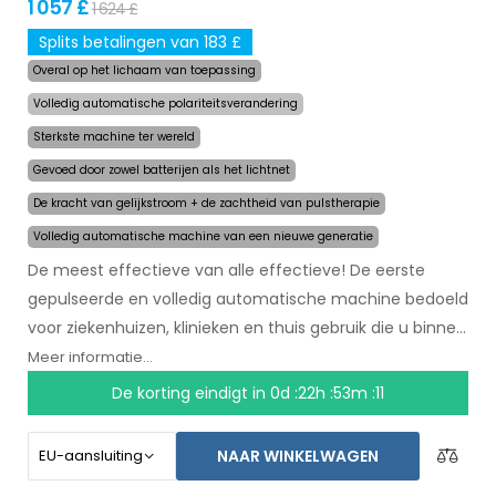
1 057 £
1 624 £
Splits betalingen van 183 £
Overal op het lichaam van toepassing
Volledig automatische polariteitsverandering
Sterkste machine ter wereld
Gevoed door zowel batterijen als het lichtnet
De kracht van gelijkstroom + de zachtheid van pulstherapie
Volledig automatische machine van een nieuwe generatie
De meest effectieve van alle effectieve! De eerste
gepulseerde en volledig automatische machine bedoeld
voor ziekenhuizen, klinieken en thuis gebruik die u binnen
een paar maanden zal helpen met het stoppen van
Meer informatie...
zweten. In het begin van de behandeling selecteert u
De korting eindigt in
0d :22h :53m :10
simpelweg het gebied waar u overmatig zweet en de
computer doet de rest. Door revolutionaire gepulseerde
NAAR WINKELWAGEN
technologie kunnen gevoelige lichaamsdelen worden