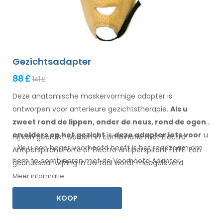
Gezichtsadapter
88 £
141 £
Deze anatomische maskervormige adapter is
ontworpen voor anterieure gezichtstherapie.
Als u
zweet
rond de
lippen, onder de neus, rond de ogen
en elders
op het gezicht
is
deze adapter
iets
voor
u
Hij kan gebruikt worden in combinatie met Electro
.
Als
u
een
hoger voorhoofd heeft is het raadzaam om
Antiperspirant Forte of Electro Antiperspirant ELITE. Een
hem te combineren
met
de Voorhoofd
Adapter
.
gebruiksaanwijzing
in uw
taal wordt meegeleverd.
Meer informatie...
KOOP