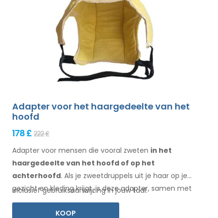
Adapter voor het haargedeelte van het
hoofd
178 £
222 £
Adapter voor mensen die vooral zweten
in het
haargedeelte
van het hoofd of op het
achterhoofd
. Als je zweetdruppels
uit je haar
op je
gezicht
en kleding
krijgt, is deze adapter, samen met
Inclusief gebruiksaanwijzing in jouw taal.
Electro Antiperspirant Forte of Electro Antiperspirant
KOOP
ELITE, iets voor jou.