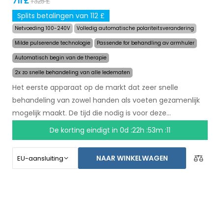
711 £
1 325 £
Splits betalingen van 112 £
Netvoeding 100-240V
Volledig automatische polariteitsverandering
Milde pulserende technologie
Passende for behandling av armhuler
Automatisch begin van de therapie
2x zo snelle behandeling van alle ledematen
Het eerste apparaat op de markt dat zeer snelle
behandeling van zowel handen als voeten gezamenlijk
mogelijk maakt. De tijd die nodig is voor deze
behandeling is teruggebracht naar 24 minuten, en het
De korting eindigt in
0d :22h :53m :10
langdurige effect van de behandeling is hetzelfde
gebleven. Met een automatisch systeem bent u niet
NAAR WINKELWAGEN
meer afhankelijk van een ander persoon. Zorg voor
droge handen en voeten vandaag met een niet-goed-
geld-terug garantie en gratis express verzending
wereldwijd!