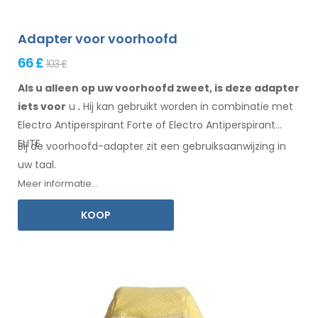
Adapter voor voorhoofd
66 £
103 £
Als u alleen op uw voorhoofd zweet, is deze adapter
iets voor
u
.
Hij
kan
gebruikt
worden
in combinatie
met
Electro Antiperspirant Forte of Electro Antiperspirant
ELITE.
Bij de
voorhoofd-adapter
zit een
gebruiksaanwijzing
in
uw taal.
Meer informatie...
KOOP