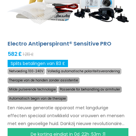
Electro Antiperspirant® Sensitive PRO
582 £
1 219 £
Splits betalingen van 83 £
Netvoeding 100-240V
Volledig automatische polariteitsverandering
Therapie van de handen zonder assistentie
Milde pulserende technologie
Passende for behandling av armhuler
Automatisch begin van de therapie
Een nieuwe generatie apparaat met langdurige
effecten speciaal ontwikkeld voor vrouwen en mensen
met een gevoelige huid. Dankzij nieuwe revolutionaire
technologie kan het zweten in een mum van tijd
De korting eindigt in
0d :22h :53m :10